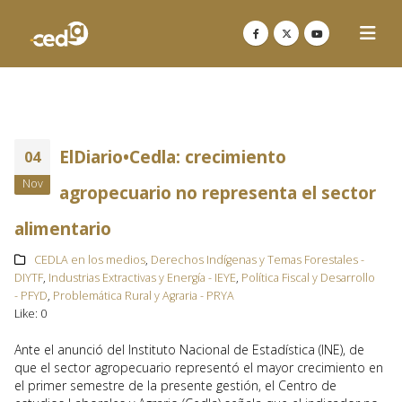
ElDiario•Cedla: crecimiento
04
Nov
agropecuario no representa el sector
alimentario
CEDLA en los medios
,
Derechos Indígenas y Temas Forestales -
DIYTF
,
Industrias Extractivas y Energía - IEYE
,
Política Fiscal y Desarrollo
- PFYD
,
Problemática Rural y Agraria - PRYA
Like:
0
Ante el anunció del Instituto Nacional de Estadística (INE), de
que el sector agropecuario representó el mayor crecimiento en
el primer semestre de la presente gestión, el Centro de