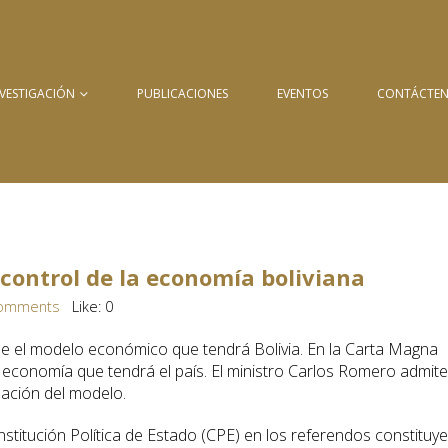
NVESTIGACIÓN
PUBLICACIONES
EVENTOS
CONTÁCTE
 control de la economía boliviana
omments
Like:
0
ne el modelo económico que tendrá Bolivia. En la Carta Magna
e economía que tendrá el país. El ministro Carlos Romero admite
ación del modelo.
titución Política de Estado (CPE) en los referendos constituy