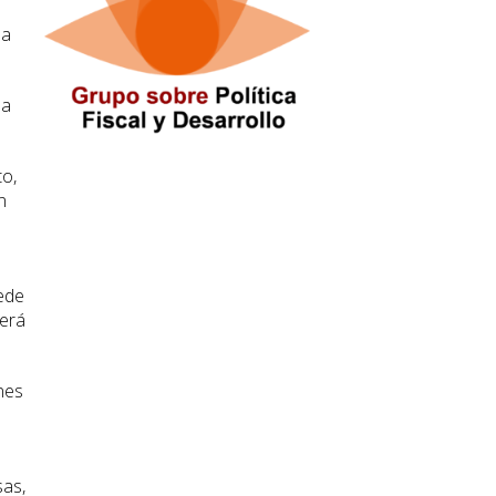
na
 a
to,
n
ede
será
nes
sas,