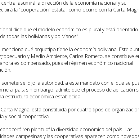
o central asumirá la dirección de la economía nacional y su
ecibirá la “cooperación” estatal, como ocurre con la Carta Mag
ucional dice que el modelo económico es plural y está orientado
n de todas las bolivianas y bolivianos”.
 menciona qué arquetipo tiene la economía boliviana. Este pun
Agropecuario y Medio Ambiente, Carlos Romero, se constituye e
e ahora es compensado, pues el régimen económico nacional
ción.
someterse, dijo la autoridad, a este mandato con el que se pu
orne al país; sin embargo, admite que el proceso de aplicación 
na estructura económica establecida.
e Carta Magna, está constituida por cuatro tipos de organizacio
a y social cooperativa.
conocerá “en plenitud” la diversidad económica del país. Las
nidades campesinas y las cooperativas aparecen como novedo