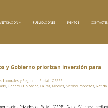
NVESTIGACIÓN
PUBLICACIONES
EVENTOS
CONTÁCTE
ios y Gobierno priorizan inversión para
s Laborales y Seguridad Social - OBESS
iario
,
Género / Ubicación
,
La Paz
,
Medios
,
Medios Impresos
,
Noticia
,
mpresarios Privados de Bolivia (CEPB), Daniel Sánchez, median