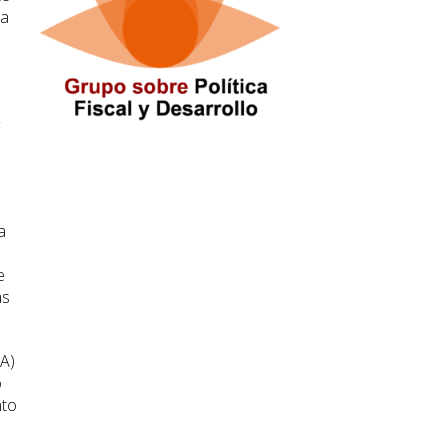
la
a
e
as
LA)
o
nto