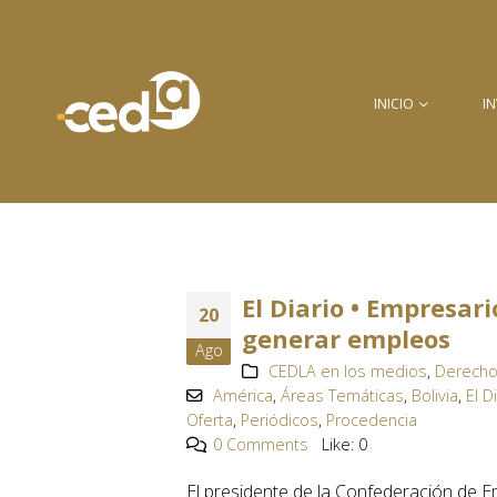
INICIO
I
El Diario • Empresar
20
generar empleos
Ago
CEDLA en los medios
,
Derecho
América
,
Áreas Temáticas
,
Bolivia
,
El D
Oferta
,
Periódicos
,
Procedencia
0 Comments
Like:
0
El presidente de la Confederación de E