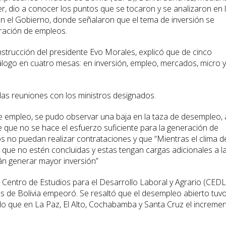
r, dio a conocer los puntos que se tocaron y se analizaron en 
n el Gobierno, donde señalaron que el tema de inversión se
ración de empleos.
instrucción del presidente Evo Morales, explicó que de cinco
diálogo en cuatro mesas: en inversión, empleo, mercados, micro y
s reuniones con los ministros designados.
 empleo, se pudo observar una baja en la taza de desempleo, 
e que no se hace el esfuerzo suficiente para la generación de
 no puedan realizar contrataciones y que “Mientras el clima d
es que no estén concluidas y estas tengan cargas adicionales a l
án generar mayor inversión”
l Centro de Estudios para el Desarrollo Laboral y Agrario (CED
es de Bolivia empeoró. Se resaltó que el desempleo abierto tuv
do que en La Paz, El Alto, Cochabamba y Santa Cruz el increme