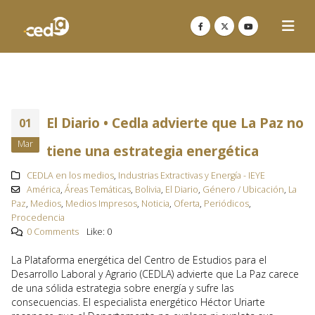
El Diario • Cedla advierte que La Paz no
01
Mar
tiene una estrategia energética
CEDLA en los medios
,
Industrias Extractivas y Energía - IEYE
América
,
Áreas Temáticas
,
Bolivia
,
El Diario
,
Género / Ubicación
,
La
Paz
,
Medios
,
Medios Impresos
,
Noticia
,
Oferta
,
Periódicos
,
Procedencia
0 Comments
Like:
0
La Plataforma energética del Centro de Estudios para el
Desarrollo Laboral y Agrario (CEDLA) advierte que La Paz carece
de una sólida estrategia sobre energía y sufre las
consecuencias. El especialista energético Héctor Uriarte