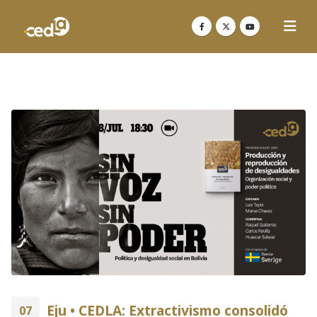
Eju • CEDLA: Extractivismo consolidó
07