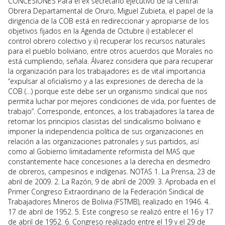
CONCESIONES Para el ex secretario ejecutivo de la Central
Obrera Departamental de Oruro, Miguel Zubieta, el papel de la
dirigencia de la COB está en redireccionar y apropiarse de los
objetivos fijados en la Agenda de Octubre i) establecer el
control obrero colectivo y ii) recuperar los recursos naturales
para el pueblo boliviano, entre otros acuerdos que Morales no
está cumpliendo, señala. Álvarez considera que para recuperar
la organización para los trabajadores es de vital importancia
“expulsar al oficialismo y a las expresiones de derecha de la
COB (…) porque este debe ser un organismo sindical que nos
permita luchar por mejores condiciones de vida, por fuentes de
trabajo”. Corresponde, entonces, a los trabajadores la tarea de
retomar los principios clasistas del sindicalismo boliviano e
imponer la independencia política de sus organizaciones en
relación a las organizaciones patronales y sus partidos, así
como al Gobierno limitadamente reformista del MAS que
constantemente hace concesiones a la derecha en desmedro
de obreros, campesinos e indígenas. NOTAS 1. La Prensa, 23 de
abril de 2009. 2. La Razón, 9 de abril de 2009. 3. Aprobada en el
Primer Congreso Extraordinario de la Federación Sindical de
Trabajadores Mineros de Bolivia (FSTMB), realizado en 1946. 4.
17 de abril de 1952. 5. Este congreso se realizó entre el 16 y 17
de abril de 1952. 6. Congreso realizado entre el 19 y el 29 de