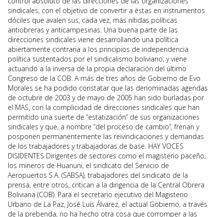
control absoluto de las direcciones de las organizaciones
sindicales, con el objetivo de convertir a éstas en instrumentos
dóciles que avalen sus, cada vez, más nítidas políticas
antiobreras y anticampesinas. Una buena parte de las
direcciones sindicales viene desarrollando una política
abiertamente contraria a los principios de independencia
política sustentados por el sindicalismo boliviano, y viene
actuando a la inversa de la propia declaración del último
Congreso de la COB. A más de tres años de Gobierno de Evo
Morales se ha podido constatar que las denominadas agendas
de octubre de 2003 y de mayo de 2005 han sido burladas por
el MAS, con la complicidad de direcciones sindicales que han
permitido una suerte de “estatización” de sus organizaciones
sindicales y que, a nombre “del proceso de cambio”, frenan y
posponen permanentemente las reivindicaciones y demandas
de los trabajadores y trabajadoras de base. HAY VOCES
DISIDENTES Dirigentes de sectores como el magisterio paceño,
los mineros de Huanuni, el sindicato del Servicio de
Aeropuertos S.A. (SABSA), trabajadores del sindicato de la
prensa, entre otros, critican a la dirigencia de la Central Obrera
Boliviana (COB). Para el secretario ejecutivo del Magisterio
Urbano de La Paz, José Luís Álvarez, el actual Gobierno, a través
de la prebenda, no ha hecho otra cosa que corromper a las