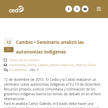
Cambio • Seminario analizó las
12
Dic
autonomías indígenas
CEDLA en los medios
Autonomías
,
Bolivia
,
Cambio
,
Medios Impresos
,
Noticia
,
Oferta
0 Comments
Like:
0
12 de diciembre de 2010.- El Cedla y la Cidob realizaron un
seminario sobre autonomías indígenas el 9 y 10 de diciembre.
Recursos propios, justicia comunitaria y nominación de los
gobiernos indígenas fueron los temas de debate en en el foro
internacional.
Para el analista Carlos Galindo, el Estado debe hacer una