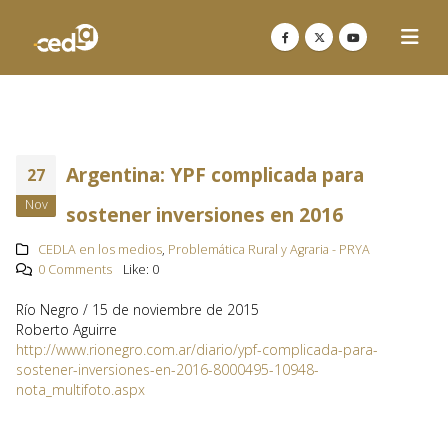
Argentina: YPF complicada para
27
Nov
sostener inversiones en 2016
CEDLA en los medios
,
Problemática Rural y Agraria - PRYA
0 Comments
Like:
0
Río Negro / 15 de noviembre de 2015
Roberto Aguirre
http://www.rionegro.com.ar/diario/ypf-complicada-para-
sostener-inversiones-en-2016-8000495-10948-
nota_multifoto.aspx