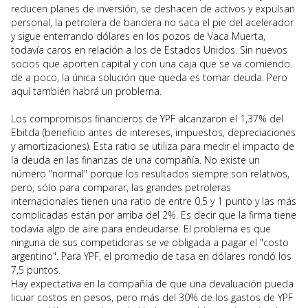
reducen planes de inversión, se deshacen de activos y expulsan
personal, la petrolera de bandera no saca el pie del acelerador
y sigue enterrando dólares en los pozos de Vaca Muerta,
todavía caros en relación a los de Estados Unidos. Sin nuevos
socios que aporten capital y con una caja que se va comiendo
de a poco, la única solución que queda es tomar deuda. Pero
aquí también habrá un problema.
Los compromisos financieros de YPF alcanzaron el 1,37% del
Ebitda (beneficio antes de intereses, impuestos, depreciaciones
y amortizaciones). Esta ratio se utiliza para medir el impacto de
la deuda en las finanzas de una compañía. No existe un
número "normal" porque los resultados siempre son relativos,
pero, sólo para comparar, las grandes petroleras
internacionales tienen una ratio de entre 0,5 y 1 punto y las más
complicadas están por arriba del 2%. Es decir que la firma tiene
todavía algo de aire para endeudarse. El problema es que
ninguna de sus competidoras se ve obligada a pagar el "costo
argentino". Para YPF, el promedio de tasa en dólares rondó los
7,5 puntos.
Hay expectativa en la compañía de que una devaluación pueda
licuar costos en pesos, pero más del 30% de los gastos de YPF