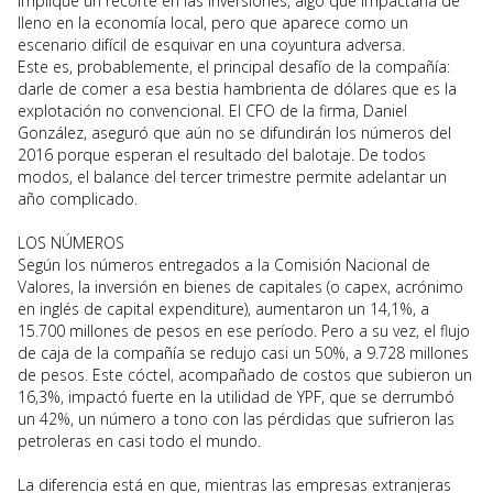
implique un recorte en las inversiones, algo que impactaría de
lleno en la economía local, pero que aparece como un
escenario difícil de esquivar en una coyuntura adversa.
Este es, probablemente, el principal desafío de la compañía:
darle de comer a esa bestia hambrienta de dólares que es la
explotación no convencional. El CFO de la firma, Daniel
González, aseguró que aún no se difundirán los números del
2016 porque esperan el resultado del balotaje. De todos
modos, el balance del tercer trimestre permite adelantar un
año complicado.
LOS NÚMEROS
Según los números entregados a la Comisión Nacional de
Valores, la inversión en bienes de capitales (o capex, acrónimo
en inglés de capital expenditure), aumentaron un 14,1%, a
15.700 millones de pesos en ese período. Pero a su vez, el flujo
de caja de la compañía se redujo casi un 50%, a 9.728 millones
de pesos. Este cóctel, acompañado de costos que subieron un
16,3%, impactó fuerte en la utilidad de YPF, que se derrumbó
un 42%, un número a tono con las pérdidas que sufrieron las
petroleras en casi todo el mundo.
La diferencia está en que, mientras las empresas extranjeras