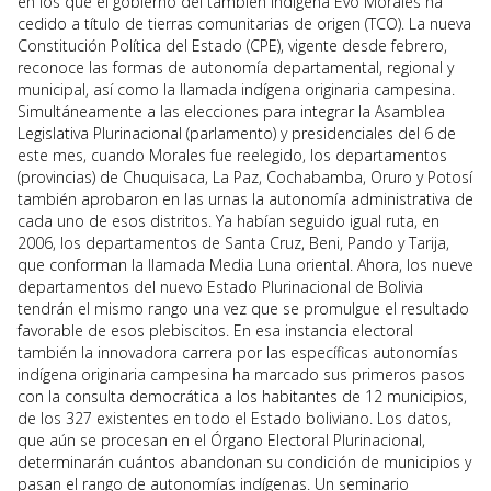
en los que el gobierno del también indígena Evo Morales ha
cedido a título de tierras comunitarias de origen (TCO). La nueva
Constitución Política del Estado (CPE), vigente desde febrero,
reconoce las formas de autonomía departamental, regional y
municipal, así como la llamada indígena originaria campesina.
Simultáneamente a las elecciones para integrar la Asamblea
Legislativa Plurinacional (parlamento) y presidenciales del 6 de
este mes, cuando Morales fue reelegido, los departamentos
(provincias) de Chuquisaca, La Paz, Cochabamba, Oruro y Potosí
también aprobaron en las urnas la autonomía administrativa de
cada uno de esos distritos. Ya habían seguido igual ruta, en
2006, los departamentos de Santa Cruz, Beni, Pando y Tarija,
que conforman la llamada Media Luna oriental. Ahora, los nueve
departamentos del nuevo Estado Plurinacional de Bolivia
tendrán el mismo rango una vez que se promulgue el resultado
favorable de esos plebiscitos. En esa instancia electoral
también la innovadora carrera por las específicas autonomías
indígena originaria campesina ha marcado sus primeros pasos
con la consulta democrática a los habitantes de 12 municipios,
de los 327 existentes en todo el Estado boliviano. Los datos,
que aún se procesan en el Órgano Electoral Plurinacional,
determinarán cuántos abandonan su condición de municipios y
pasan el rango de autonomías indígenas. Un seminario