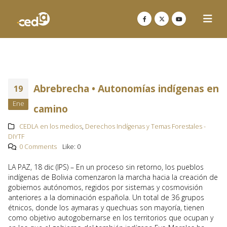
Abrebrecha • Autonomías indígenas en
19
Ene
camino
CEDLA en los medios
,
Derechos Indígenas y Temas Forestales -
DIYTF
0 Comments
Like:
0
LA PAZ, 18 dic (IPS) – En un proceso sin retorno, los pueblos
indígenas de Bolivia comenzaron la marcha hacia la creación de
gobiernos autónomos, regidos por sistemas y cosmovisión
anteriores a la dominación española. Un total de 36 grupos
étnicos, donde los aymaras y quechuas son mayoría, tienen
como objetivo autogobernarse en los territorios que ocupan y