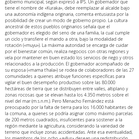
gobierno municipal, según expresó a IPS. Un gobernador que
tiene el nombre de «Kuraka», debe reemplazar al alcalde bajo
una autonomía indígena originaria, comenta entusiasta por la
posibilidad de crear un modo de gobierno propio. La cultura
ancestral de estos pueblos originarios señala que el
gobernador es elegido del seno de una familia, la cual cumple
un ciclo y transfiere el mando a otra, bajo la modalidad de
rotación («muyu»). La máxima autoridad se encarga de cuidar
por el bienestar común, realiza negocios con otras regiones y
vela por mantener en buen estado los servicios de riego y otros
relacionados a la producción. El gobernador acompañado de
su esposa («mama t’hala») se rodea de colaboradores de las 27
comunidades a quienes atribuye funciones específicas para
vigilar el buen desempeño productivo sobre las 80.000
hectáreas de tierra que se distribuyen entre valles, altiplano y
zonas rocosas que se elevan hasta los 4.350 metros sobre el
nivel del mar (m.s.n.m.). Pero Menacho Fernández está
preocupado por la falta de tierra para los 16.000 habitantes de
la comuna, a quienes se podría asignar como máximo parcelas
de 200 metros cuadrados, insuficientes para sostener a la
región mediante la agricultura, considerando la variedad de
terreno que incluye zonas accidentadas. Ante esa eventualidad,
los miembros de los ocho «ayllus» desean una redistribución