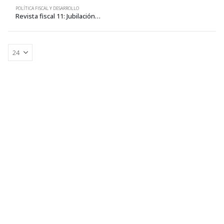
POLÍTICA FISCAL Y DESARROLLO
Revista fiscal 11: Jubilación. Un derecho en riesgo. Aportes para un nuevo sistema de pensiones