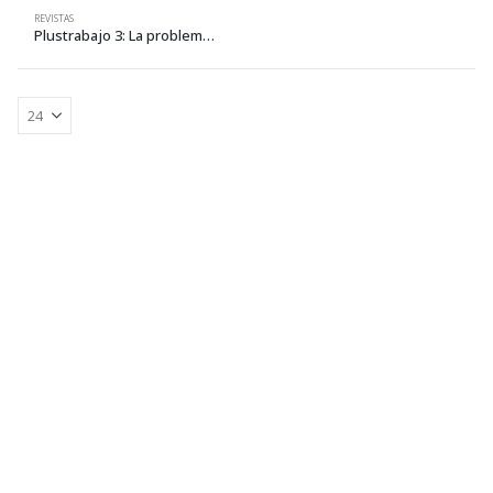
REVISTAS
Plustrabajo 3: La problemática de la energía en Latinoamérica