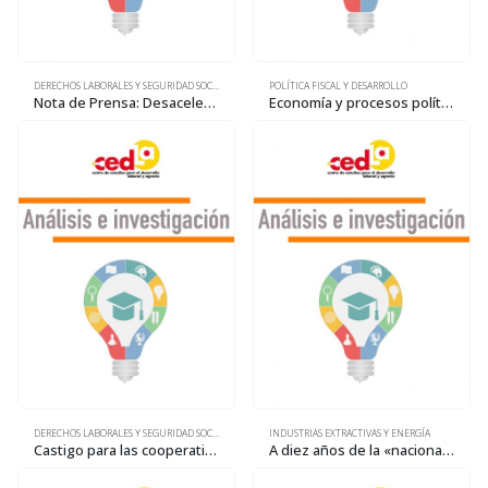
DERECHOS LABORALES Y SEGURIDAD SOCIAL
POLÍTICA FISCAL Y DESARROLLO
Nota de Prensa: Desaceleración Económica y Empleo
Economía y procesos políticos: ¿Y LOS CAMBIOS PARA CUÁNDO?
DERECHOS LABORALES Y SEGURIDAD SOCIAL
INDUSTRIAS EXTRACTIVAS Y ENERGÍA
Castigo para las cooperativas, permanencia para las transnacionales y legalización del trabajo asalariado en las cooperativas: orientación de las nuevas normas sobre minería
A diez años de la «nacionalización»