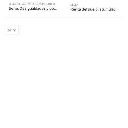
DESIGUALDADES Y POBREZA MULTIDIMENSIONAL
CEDLA
Serie: Desigualdades y pobreza multidimensional. Enfoques, perspectivas y situaciones
Renta del suelo, acumulación y segregación espacial. Desigualdades en la Región Metropolitana Cruceña