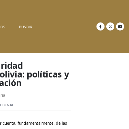
NOS
BUSCAR
uridad
livia: políticas y
uación
ria
ICIONAL
ar cuenta, fundamentalmente, de las