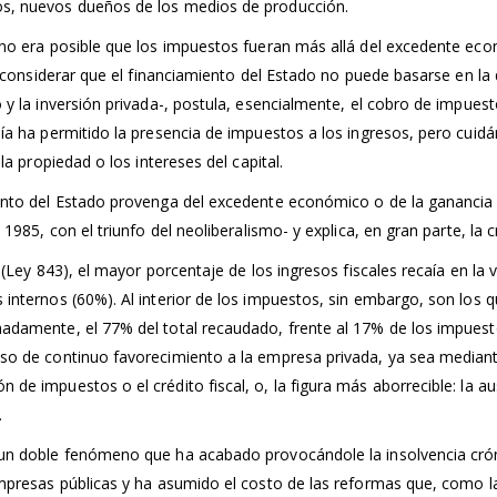
os, nuevos dueños de los medios de producción.
, no era posible que los impuestos fueran más allá del excedente e
al considerar que el financiamiento del Estado no puede basarse en la
o y la inversión privada-, postula, esencialmente, el cobro de impue
sía ha permitido la presencia de impuestos a los ingresos, pero cuid
la propiedad o los intereses del capital.
iento del Estado provenga del excedente económico o de la ganancia
1985, con el triunfo del neoliberalismo- y explica, en gran parte, la cr
a (Ley 843), el mayor porcentaje de los ingresos fiscales recaía en la
 internos (60%). Al interior de los impuestos, sin embargo, son los
adamente, el 77% del total recaudado, frente al 17% de los impuesto
eso de continuo favorecimiento a la empresa privada, ya sea median
de impuestos o el crédito fiscal, o, la figura más aborrecible: la au
.
 un doble fenómeno que ha acabado provocándole la insolvencia cró
empresas públicas y ha asumido el costo de las reformas que, como l