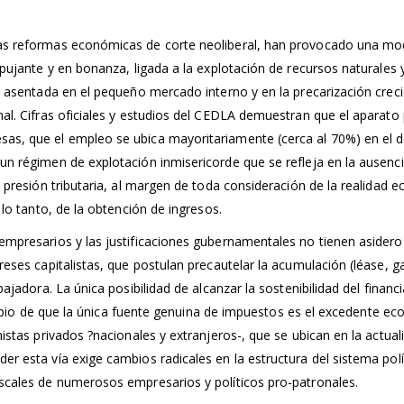
as reformas económicas de corte neoliberal, han provocado una modi
pujante y en bonanza, ligada a la explotación de recursos naturales y
, asentada en el pequeño mercado interno y en la precarización creci
al. Cifras oficiales y estudios del CEDLA demuestran que el aparato
as, que el empleo se ubica mayoritariamente (cerca al 70%) en el d
n régimen de explotación inmisericorde que se refleja en la ausencia
a presión tributaria, al margen de toda consideración de la realidad
 lo tanto, de la obtención de ingresos.
empresarios y las justificaciones gubernamentales no tienen asidero 
eses capitalistas, que postulan precautelar la acumulación (léase, ga
ajadora. La única posibilidad de alcanzar la sostenibilidad del financ
incipio de que la única fuente genuina de impuestos es el excedente e
nistas privados ?nacionales y extranjeros-, que se ubican en la actu
r esta vía exige cambios radicales en la estructura del sistema pol
scales de numerosos empresarios y políticos pro-patronales.