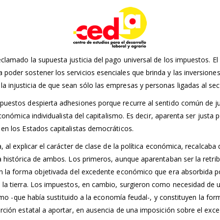
clamado la supuesta justicia del pago universal de los impuestos. E
oder sostener los servicios esenciales que brinda y las inversiones 
injusticia de que sean sólo las empresas y personas ligadas al sect
puestos despierta adhesiones porque recurre al sentido común de jus
económica individualista del capitalismo. Es decir, aparenta ser justa
en los Estados capitalistas democráticos.
 al explicar el carácter de clase de la política económica, recalcaba q
 histórica de ambos. Los primeros, aunque aparentaban ser la retribuc
n la forma objetivada del excedente económico que era absorbida por 
e la tierra. Los impuestos, en cambio, surgieron como necesidad de
lismo -que había sustituido a la economía feudal-, y constituyen la fo
erción estatal a aportar, en ausencia de una imposición sobre el e