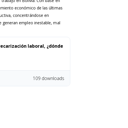
 trabajo en Bolivia. Con base en
cimiento económico de las últimas
uctiva, concentrándose en
ue generan empleo inestable, mal
recarización laboral, ¿dónde
109 downloads