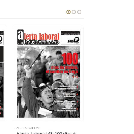
ALERTA LABORAL
ALERTA LABORAL
revolución o frente electoral?
Alerta Laboral 43: 100 días de espera, el cambio no llega