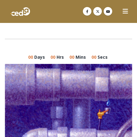
00
Days
00
Hrs
00
Mins
00
Secs