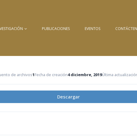
NVESTIGACIÓN
PUBLICACIONES
EVENTOS
CONTÁCTE
uento de archivos
1
Fecha de creación
4 diciembre, 2019
Última actualizació
Descargar