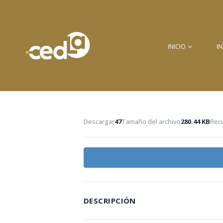
INICIO
I
Descargar
47
Tamaño del archivo
280.44 KB
Rec
DESCRIPCIÓN