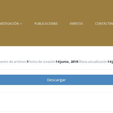
NVESTIGACIÓN
PUBLICACIONES
EVENTOS
CONTÁCTE
uento de archivos
1
Fecha de creación
14 junio, 2019
Última actualización
14 
Descargar