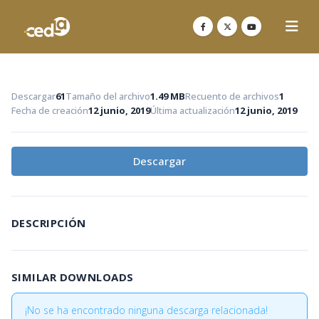
Descargar
61
Tamaño del archivo
1.49 MB
Recuento de archivos
1
Fecha de creación
12 junio, 2019
Última actualización
12 junio, 2019
Descargar
DESCRIPCIÓN
SIMILAR DOWNLOADS
¡No se ha encontrado ninguna descarga relacionada!