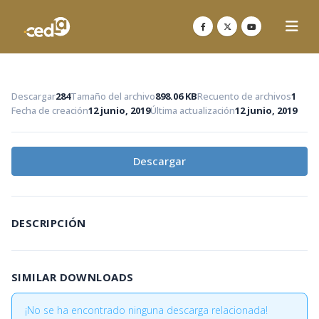
Descargar
284
Tamaño del archivo
898.06 KB
Recuento de archivos
1
Fecha de creación
12 junio, 2019
Última actualización
12 junio, 2019
Descargar
DESCRIPCIÓN
SIMILAR DOWNLOADS
¡No se ha encontrado ninguna descarga relacionada!