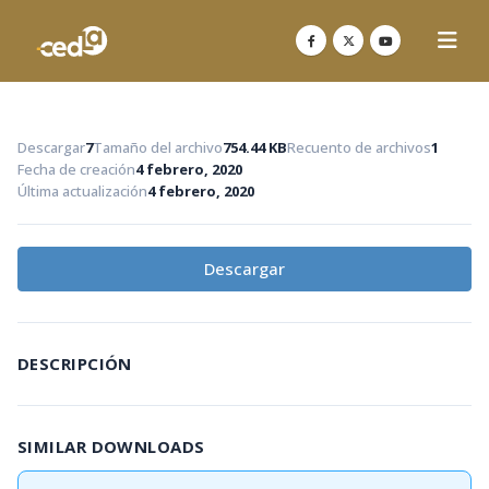
Descargar
7
Tamaño del archivo
754.44 KB
Recuento de archivos
1
Fecha de creación
4 febrero, 2020
Última actualización
4 febrero, 2020
Descargar
DESCRIPCIÓN
SIMILAR DOWNLOADS