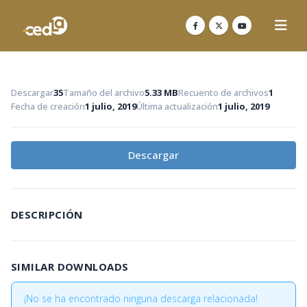
Descargar
35
Tamaño del archivo
5.33 MB
Recuento de archivos
1
Fecha de creación
1 julio, 2019
Última actualización
1 julio, 2019
Descargar
DESCRIPCIÓN
SIMILAR DOWNLOADS
¡No se ha encontrado ninguna descarga relacionada!