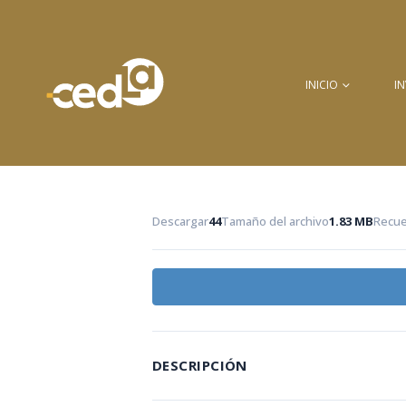
INICIO
I
Descargar
44
Tamaño del archivo
1.83 MB
Recue
DESCRIPCIÓN