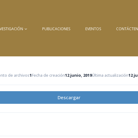
NVESTIGACIÓN
PUBLICACIONES
EVENTOS
CONTÁCTE
nto de archivos
1
Fecha de creación
12 junio, 2019
Última actualización
12 j
Descargar