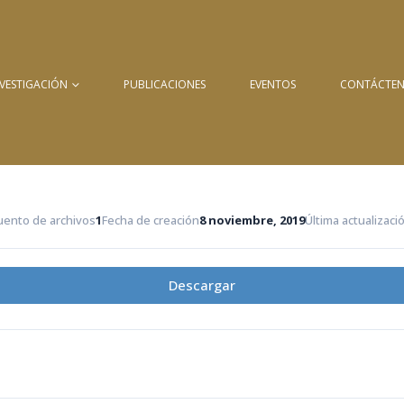
NVESTIGACIÓN
PUBLICACIONES
EVENTOS
CONTÁCTE
uento de archivos
1
Fecha de creación
8 noviembre, 2019
Última actualizaci
Descargar