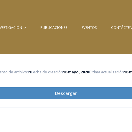
NVESTIGACIÓN
PUBLICACIONES
EVENTOS
CONTÁCTE
nto de archivos
1
Fecha de creación
18 mayo, 2020
Última actualización
18 
Descargar