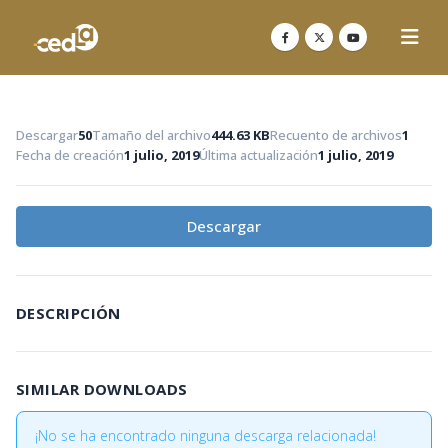
Descargar
50
Tamaño del archivo
444.63 KB
Recuento de archivos
1
Fecha de creación
1 julio, 2019
Última actualización
1 julio, 2019
Descargar
DESCRIPCIÓN
SIMILAR DOWNLOADS
¡No se ha encontrado ninguna descarga relacionada!