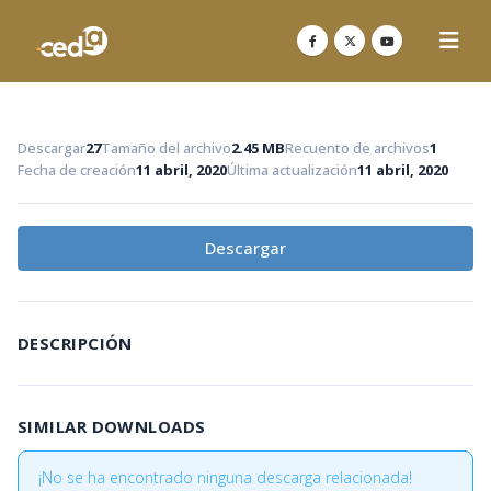
Descargar
27
Tamaño del archivo
2.45 MB
Recuento de archivos
1
Fecha de creación
11 abril, 2020
Última actualización
11 abril, 2020
Descargar
DESCRIPCIÓN
SIMILAR DOWNLOADS
¡No se ha encontrado ninguna descarga relacionada!