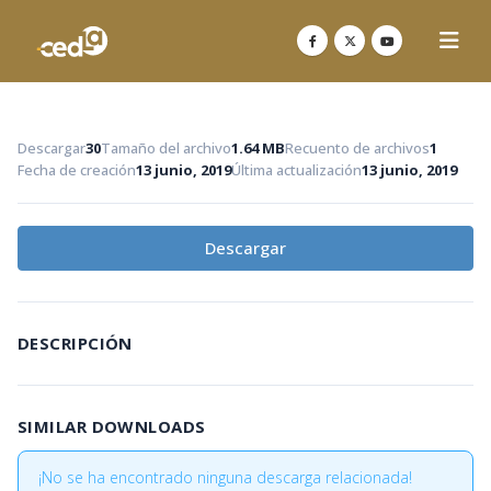
Descargar
30
Tamaño del archivo
1.64 MB
Recuento de archivos
1
Fecha de creación
13 junio, 2019
Última actualización
13 junio, 2019
Descargar
DESCRIPCIÓN
SIMILAR DOWNLOADS
¡No se ha encontrado ninguna descarga relacionada!