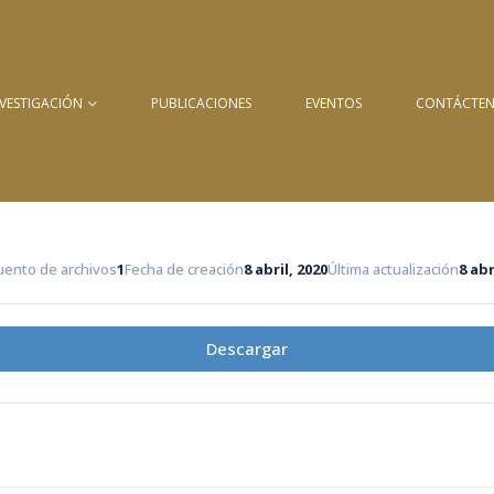
NVESTIGACIÓN
PUBLICACIONES
EVENTOS
CONTÁCTE
uento de archivos
1
Fecha de creación
8 abril, 2020
Última actualización
8 abr
Descargar