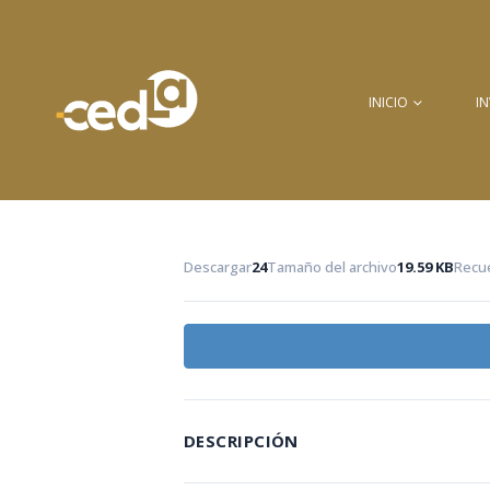
INICIO
I
Descargar
24
Tamaño del archivo
19.59 KB
Recue
DESCRIPCIÓN