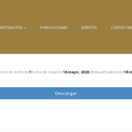
NVESTIGACIÓN
PUBLICACIONES
EVENTOS
CONTÁCTE
nto de archivos
1
Fecha de creación
18 mayo, 2020
Última actualización
18 
Descargar