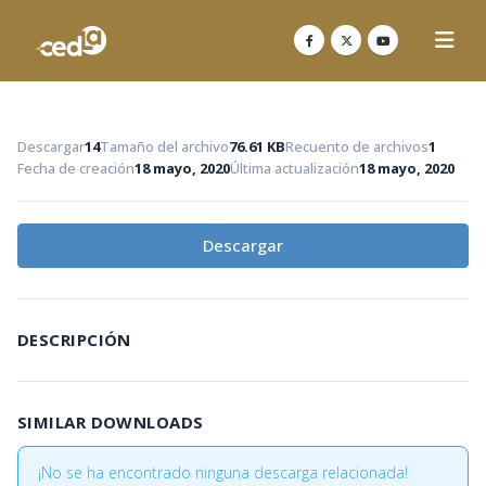
Descargar
14
Tamaño del archivo
76.61 KB
Recuento de archivos
1
Fecha de creación
18 mayo, 2020
Última actualización
18 mayo, 2020
Descargar
DESCRIPCIÓN
SIMILAR DOWNLOADS
¡No se ha encontrado ninguna descarga relacionada!