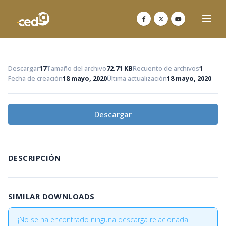
Descargar
17
Tamaño del archivo
72.71 KB
Recuento de archivos
1
Fecha de creación
18 mayo, 2020
Última actualización
18 mayo, 2020
Descargar
DESCRIPCIÓN
SIMILAR DOWNLOADS
¡No se ha encontrado ninguna descarga relacionada!