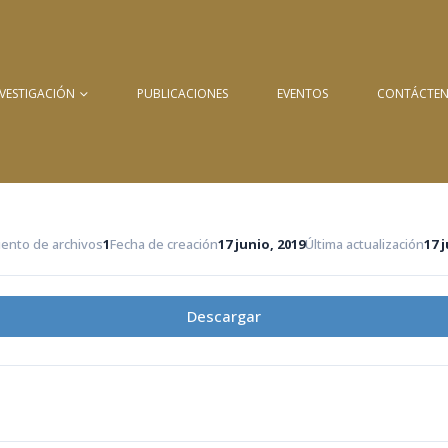
NVESTIGACIÓN
PUBLICACIONES
EVENTOS
CONTÁCTE
ento de archivos
1
Fecha de creación
17 junio, 2019
Última actualización
17 
Descargar