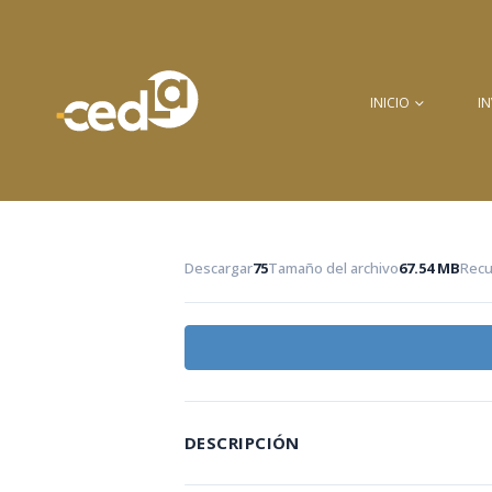
INICIO
I
Descargar
75
Tamaño del archivo
67.54 MB
Recu
DESCRIPCIÓN