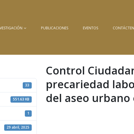
NVESTIGACIÓN
PUBLICACIONES
EVENTOS
CONTÁCTE
Control Ciudadan
precariedad labo
33
del aseo urbano 
551.63 KB
1
29 abril, 2025