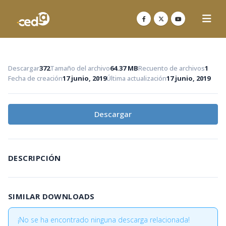
Descargar
372
Tamaño del archivo
64.37 MB
Recuento de archivos
1
Fecha de creación
17 junio, 2019
Última actualización
17 junio, 2019
Descargar
DESCRIPCIÓN
SIMILAR DOWNLOADS
¡No se ha encontrado ninguna descarga relacionada!