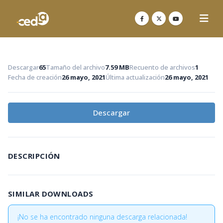
Descargar
65
Tamaño del archivo
7.59 MB
Recuento de archivos
1
Fecha de creación
26 mayo, 2021
Última actualización
26 mayo, 2021
Descargar
DESCRIPCIÓN
SIMILAR DOWNLOADS
¡No se ha encontrado ninguna descarga relacionada!