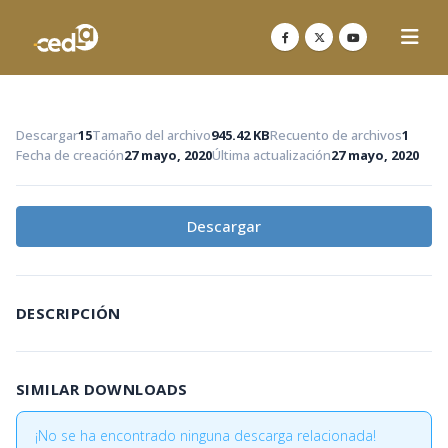
Descargar
15
Tamaño del archivo
945.42 KB
Recuento de archivos
1
Fecha de creación
27 mayo, 2020
Última actualización
27 mayo, 2020
Descargar
DESCRIPCIÓN
SIMILAR DOWNLOADS
¡No se ha encontrado ninguna descarga relacionada!