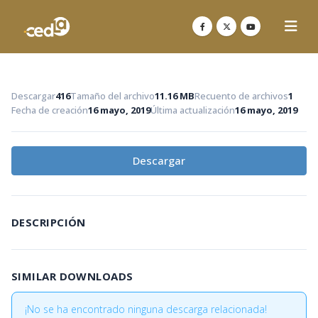
Descargar
416
Tamaño del archivo
11.16 MB
Recuento de archivos
1
Fecha de creación
16 mayo, 2019
Última actualización
16 mayo, 2019
Descargar
DESCRIPCIÓN
SIMILAR DOWNLOADS
¡No se ha encontrado ninguna descarga relacionada!