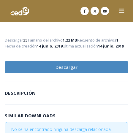
Descargar
35
Tamaño del archivo
1.22 MB
Recuento de archivos
1
Fecha de creación
14 junio, 2019
Última actualización
14 junio, 2019
Descargar
DESCRIPCIÓN
SIMILAR DOWNLOADS
¡No se ha encontrado ninguna descarga relacionada!