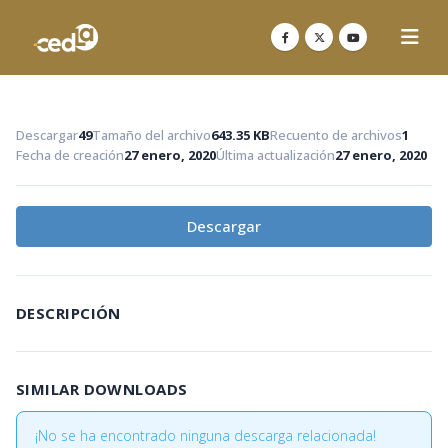
Descargar
49
Tamaño del archivo
643.35 KB
Recuento de archivos
1
Fecha de creación
27 enero, 2020
Última actualización
27 enero, 2020
Descargar
DESCRIPCIÓN
SIMILAR DOWNLOADS
¡No se ha encontrado ninguna descarga relacionada!