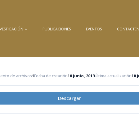
NVESTIGACIÓN
PUBLICACIONES
EVENTOS
CONTÁCTE
ento de archivos
1
Fecha de creación
10 junio, 2019
Última actualización
10 
Descargar