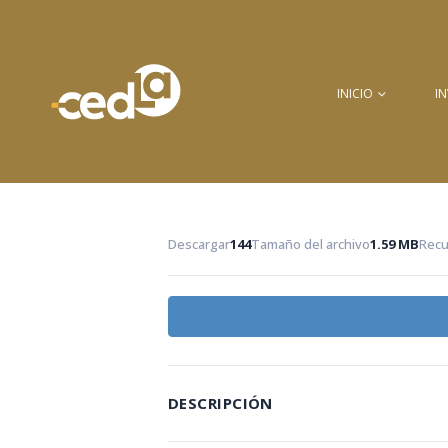
INICIO
I
Descargar
144
Tamaño del archivo
1.59 MB
Recu
DESCRIPCIÓN