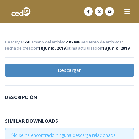
Descargar
79
Tamaño del archivo
2.82 MB
Recuento de archivos
1
Fecha de creación
18 junio, 2019
Última actualización
18 junio, 2019
Descargar
DESCRIPCIÓN
SIMILAR DOWNLOADS
¡No se ha encontrado ninguna descarga relacionada!