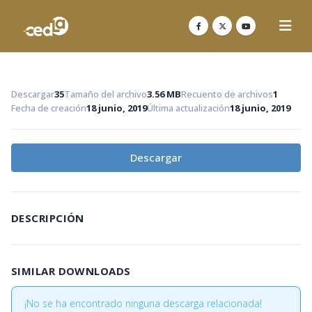
Descargar
35
Tamaño del archivo
3.56 MB
Recuento de archivos
1
Fecha de creación
18 junio, 2019
Última actualización
18 junio, 2019
Descargar
DESCRIPCIÓN
SIMILAR DOWNLOADS
¡No se ha encontrado ninguna descarga relacionada!