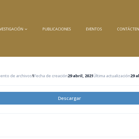
NVESTIGACIÓN
PUBLICACIONES
EVENTOS
CONTÁCTE
ento de archivos
1
Fecha de creación
29 abril, 2021
Última actualización
29 a
Descargar