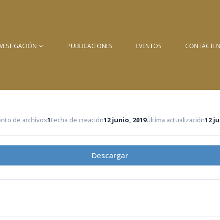
NVESTIGACIÓN
PUBLICACIONES
EVENTOS
CONTÁCTE
nto de archivos
1
Fecha de creación
12 junio, 2019
Última actualización
12 j
Descargar