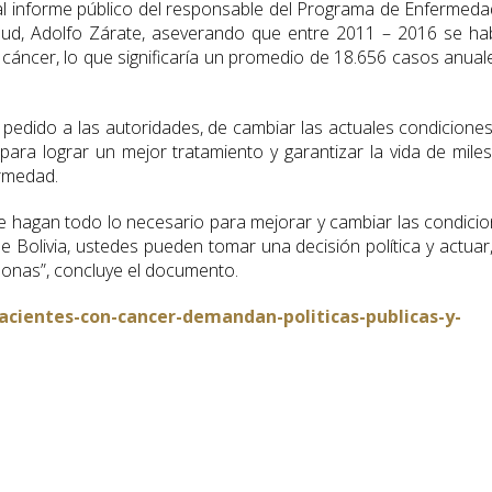
 al informe público del responsable del Programa de Enfermed
alud, Adolfo Zárate, aseverando que entre 2011 – 2016 se ha
 cáncer, lo que significaría un promedio de 18.656 casos anual
 pedido a las autoridades, de cambiar las actuales condicione
 para lograr un mejor tratamiento y garantizar la vida de mile
ermedad.
ue hagan todo lo necesario para mejorar y cambiar las condici
 Bolivia, ustedes pueden tomar una decisión política y actuar
sonas”, concluye el documento.
cientes-con-cancer-demandan-politicas-publicas-y-