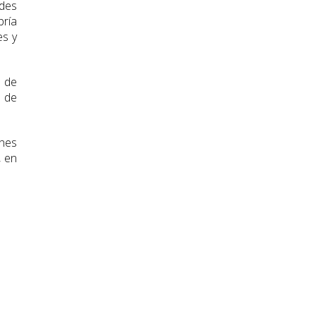
ades
bría
es y
s de
s de
ones
, en