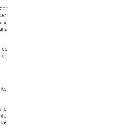
ador
er,
s al
 una
i de
y en
nte,
 el
nto.
 las