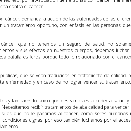
e febrero, por la Asociación de Personas con Cáncer, Familiar
ucha contra el cáncer.
on cáncer, demanda la acción de las autoridades de las difere
zar un tratamiento oportuno, con énfasis en las personas qu
n cáncer que no tenemos un seguro de salud, no solame
amientos y sus efectos en nuestros cuerpos, debemos luchar
esa batalla es feroz porque todo lo relacionado con el cánce
públicas, que se vean traducidas en tratamiento de calidad, 
sta enfermedad y en caso de no lograr vencer su tratamiento
tes y familiares lo único que deseamos es acceder a salud, y v
 Necesitamos recibir tratamientos de alta calidad para vencer 
Y si es que no le ganamos al cáncer, como seres humanos 
en condiciones dignas, por eso también luchamos por el acce
ciamiento.