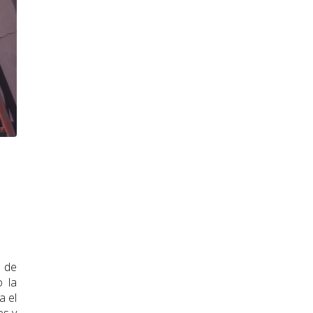
s de
o la
a el