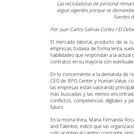
Las reclutadoras de personal remarc
seguir vigentes porque se demandan 
fuentes d
Por: Juan Carlos Salinas Cortez / El Deb
El mercado laboral, producto de la c
empresas, todavía de forma lenta, vue
habilidades que respondan a la actual c
contratos en su mayoría son eventuales,
En lo concerniente a la demanda de nu
CEO de BPO Center y Human Value, comp
las empresas están valorando principal
más buscadas y las menos encontradas
conflictos, competencias digitales y p
futuro.
En la misma línea, María Fernanda Roca
and Talentist, indicó que las organizac
solo acepten el cambio constante, sino