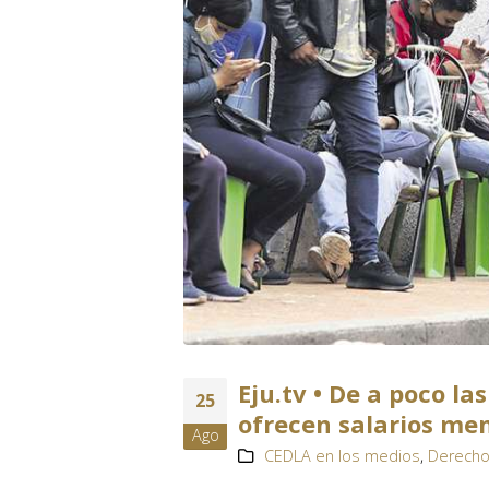
Eju.tv • De a poco l
25
ofrecen salarios me
Ago
CEDLA en los medios
,
Derecho