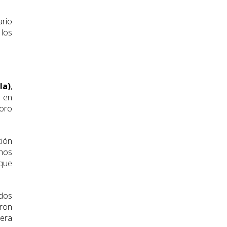
ario
 los
la)
,
n en
ioro
ión
chos
 que
idos
aron
nera