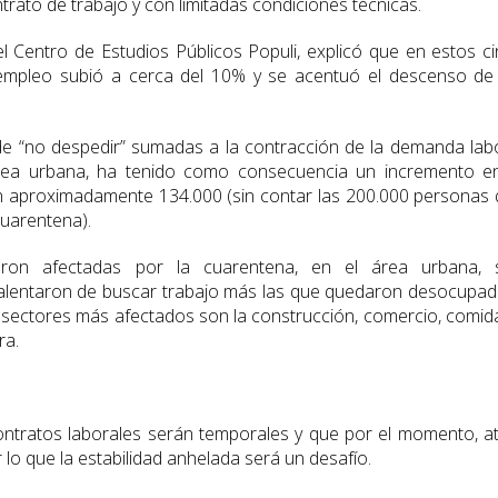
rato de trabajo y con limitadas condiciones técnicas.
l Centro de Estudios Públicos Populi, explicó que en estos c
empleo subió a cerca del 10% y se acentuó el descenso de
de “no despedir” sumadas a la contracción de la demanda lab
rea urbana, ha tenido como consecuencia un incremento en
aproximadamente 134.000 (sin contar las 200.000 personas
uarentena).
eron afectadas por la cuarentena, en el área urbana, 
lentaron de buscar trabajo más las que quedaron desocupad
s sectores más afectados son la construcción, comercio, comid
ra.
ontratos laborales serán temporales y que por el momento, a
 lo que la estabilidad anhelada será un desafío.