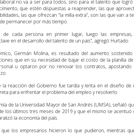
laboral no va a ser para todos, sino para el talento que logró
imiento, que estén dispuestas a reaprender, las que aprove
idades, las que ofrezcan “la milla extra”, son las que van a t
y de permanecer por más tiempo.
ad de cada persona en primer lugar, luego las empresas, 
clave en el desarrollo del talento de un país”, agregó Hurtado.
nómico, Germán Molina, es resultado del aumento sostenido
ones que en su necesidad de bajar el costo de la planilla de
ersonal u optaron por no renovar los contratos, apostando
azo.
 la reacción del Gobierno fue tardía y lenta en el diseño de
reta para enfrentar el problema del empleo y resolverlo.
a de la Universidad Mayor de San Andrés (UMSA), señaló qu
sde los últimos tres meses de 2019 y que el mismo se acentuó
aralizó la economía del país.
que los empresarios hicieron lo que pudieron, mientras qu