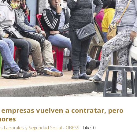
as empresas vuelven a contratar, pero
nores
s Laborales y Seguridad Social - OBESS
Like:
0