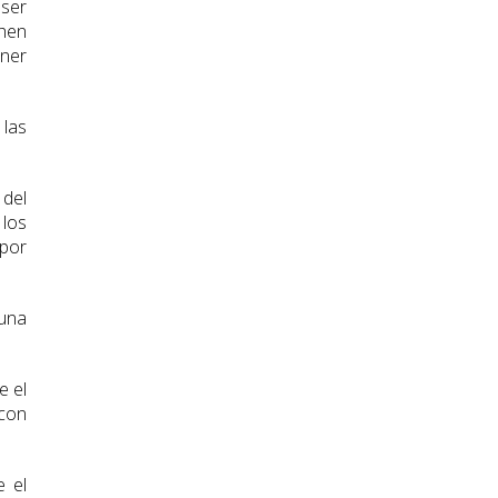
 ser
chen
ener
las
 del
 los
 por
 una
e el
 con
e el