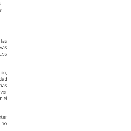
a
s
 las
evas
 Los
ado,
idad
cias
lver
r el
nter
e no