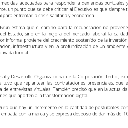
s medidas adecuadas para responder a demandas puntuales 
te, un punto que se debe criticar al Ejecutivo es que siempre 
l para enfrentar la crisis sanitaria y económica.
o, Brun estima que el camino para la recuperación no provien
el Estado, sino en la mejora del mercado laboral, la calida
tor informal proviene del crecimiento sostenido de la inversión
ación, infraestructura y en la profundización de un ambiente
 privada formal.
nal y Desarrollo Organizacional de la Corporación Terbol, exp
 tuvo que replantear las contrataciones presenciales, que 
 de entrevistas virtuales. También precisó que en la actualida
es que aporten a la transformación digital.
guró que hay un incremento en la cantidad de postulantes co
a empatía con la marca y se expresa deseoso de dar más del 