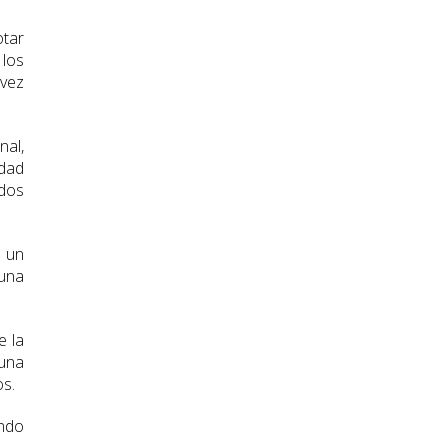
otar
 los
 vez
nal,
idad
ados
r un
 una
e la
una
os.
ando