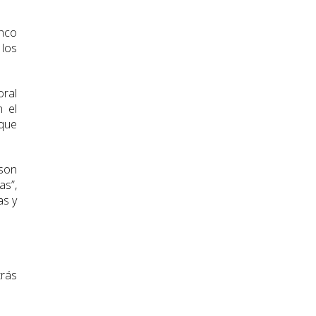
inco
 los
oral
 el
 que
son
as”,
as y
trás