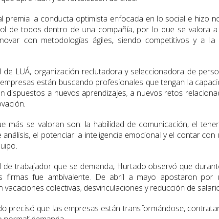
l premia la conducta optimista enfocada en lo social e hizo n
rol de todos dentro de una compañía, por lo que se valora a
novar con metodologías ágiles, siendo competitivos y a la
l de LUÁ, organización reclutadora y seleccionadora de perso
s empresas están buscando profesionales que tengan la capac
n dispuestos a nuevos aprendizajes, a nuevos retos relacion
ovación.
 más se valoran son: la habilidad de comunicación, el tene
análisis, el potenciar la inteligencia emocional y el contar con
quipo.
il de trabajador que se demanda, Hurtado observó que durant
s firmas fue ambivalente. De abril a mayo apostaron por 
n vacaciones colectivas, desvinculaciones y reducción de salari
ado precisó que las empresas están transformándose, contrat