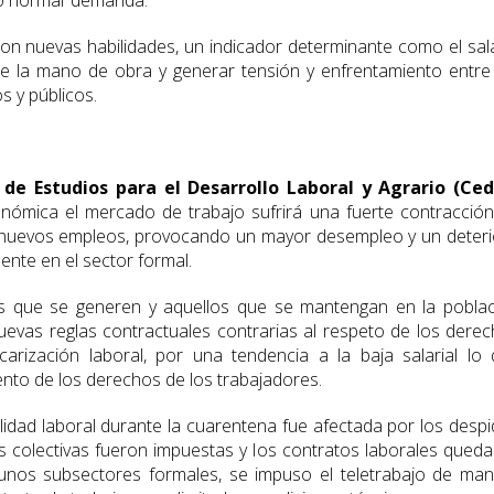
vo normal’ demanda.
con nuevas habilidades, un indicador determinante como el sal
de la mano de obra y generar tensión y enfrentamiento entre
s y públicos.
 de Estudios para el Desarrollo Laboral y Agrario (Ced
onómica el mercado de trabajo sufrirá una fuerte contracció
 nuevos empleos, provocando un mayor desempleo y un deter
ente en el sector formal.
 que se generen y aquellos que se mantengan en la poblac
uevas reglas contractuales contrarias al respeto de los dere
carización laboral, por una tendencia a la baja salarial lo
nto de los derechos de los trabajadores.
bilidad laboral durante la cuarentena fue afectada por los desp
s colectivas fueron impuestas y los contratos laborales qued
lgunos subsectores formales, se impuso el teletrabajo de ma