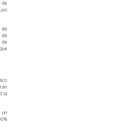
y de
tuvo
e de
d de
, de
 que
licó
eran
d la
n un
100%