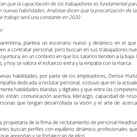
an que la capacitación de los trabajadores es fundamental par
nuevas habilidades. Analistas dicen que la precarización de la
e trabajo será una constante en 2020
er
uarentena, plantea un escenario nuevo y dinámico en el que
lven a contratar personal, pero buscan en sus trabajadores nu
oyuntura, en un contexto en que los salarios tienden a la baja.
 y hoy se valora el esfuerzo extra y la empatía con la marca.
evas habilidades, por parte de los empleadores, Denise Hurt
añía dedicada a reclutar personal, sostuvo que en la actual
mente habilidades blandas y digitales y que entre las competen
 están: comunicación asertiva, liderazgo, capacidad de reso
ersonas que tengan desarrollada la visión y el arte de acerca
, propietaria de la firma de reclutamiento de personal Headhu
iones buscan perfiles con equilibrio dinámico, profesionales qu
 que aprendan y se fortalezcan de ellos.