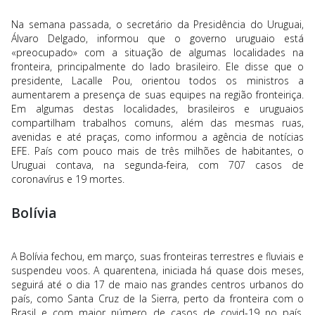
Na semana passada, o secretário da Presidência do Uruguai,
Álvaro Delgado, informou que o governo uruguaio está
«preocupado» com a situação de algumas localidades na
fronteira, principalmente do lado brasileiro. Ele disse que o
presidente, Lacalle Pou, orientou todos os ministros a
aumentarem a presença de suas equipes na região fronteiriça.
Em algumas destas localidades, brasileiros e uruguaios
compartilham trabalhos comuns, além das mesmas ruas,
avenidas e até praças, como informou a agência de notícias
EFE. País com pouco mais de três milhões de habitantes, o
Uruguai contava, na segunda-feira, com 707 casos de
coronavírus e 19 mortes.
Bolívia
A Bolívia fechou, em março, suas fronteiras terrestres e fluviais e
suspendeu voos. A quarentena, iniciada há quase dois meses,
seguirá até o dia 17 de maio nas grandes centros urbanos do
país, como Santa Cruz de la Sierra, perto da fronteira com o
Brasil e com maior número de casos de covid-19 no país.