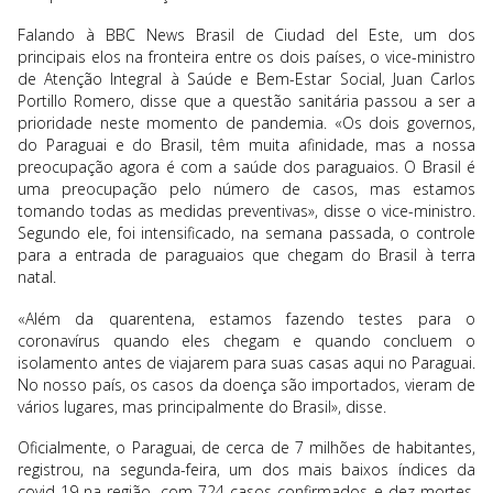
Falando à BBC News Brasil de Ciudad del Este, um dos
principais elos na fronteira entre os dois países, o vice-ministro
de Atenção Integral à Saúde e Bem-Estar Social, Juan Carlos
Portillo Romero, disse que a questão sanitária passou a ser a
prioridade neste momento de pandemia. «Os dois governos,
do Paraguai e do Brasil, têm muita afinidade, mas a nossa
preocupação agora é com a saúde dos paraguaios. O Brasil é
uma preocupação pelo número de casos, mas estamos
tomando todas as medidas preventivas», disse o vice-ministro.
Segundo ele, foi intensificado, na semana passada, o controle
para a entrada de paraguaios que chegam do Brasil à terra
natal.
«Além da quarentena, estamos fazendo testes para o
coronavírus quando eles chegam e quando concluem o
isolamento antes de viajarem para suas casas aqui no Paraguai.
No nosso país, os casos da doença são importados, vieram de
vários lugares, mas principalmente do Brasil», disse.
Oficialmente, o Paraguai, de cerca de 7 milhões de habitantes,
registrou, na segunda-feira, um dos mais baixos índices da
covid-19 na região, com 724 casos confirmados e dez mortes.