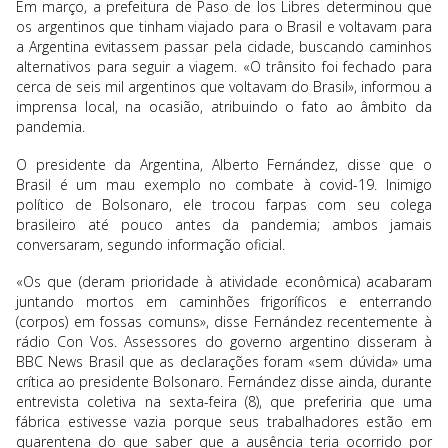
Em março, a prefeitura de Paso de los Libres determinou que
os argentinos que tinham viajado para o Brasil e voltavam para
a Argentina evitassem passar pela cidade, buscando caminhos
alternativos para seguir a viagem. «O trânsito foi fechado para
cerca de seis mil argentinos que voltavam do Brasil», informou a
imprensa local, na ocasião, atribuindo o fato ao âmbito da
pandemia.
O presidente da Argentina, Alberto Fernández, disse que o
Brasil é um mau exemplo no combate à covid-19. Inimigo
político de Bolsonaro, ele trocou farpas com seu colega
brasileiro até pouco antes da pandemia; ambos jamais
conversaram, segundo informação oficial.
«Os que (deram prioridade à atividade econômica) acabaram
juntando mortos em caminhões frigoríficos e enterrando
(corpos) em fossas comuns», disse Fernández recentemente à
rádio Con Vos. Assessores do governo argentino disseram à
BBC News Brasil que as declarações foram «sem dúvida» uma
crítica ao presidente Bolsonaro. Fernández disse ainda, durante
entrevista coletiva na sexta-feira (8), que preferiria que uma
fábrica estivesse vazia porque seus trabalhadores estão em
quarentena do que saber que a ausência teria ocorrido por