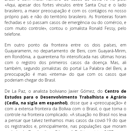
«Aqui, apesar dos fortes vínculos entre Santa Cruz e o lado
brasileiro, a maior preocupação é com os contágios no nosso
próprio país e não do território brasileiro. As fronteiras foram
fechadas e só passam casos de emergência ou do comércio, e
com muito controle», contou o jornalista Ronald Fessy, pelo
telefone.
Em outro ponto da fronteira entre os dois países, em
Guayaramerin, no departamento de Beni, com Guayará-Mirim,
em Rondônia, a quarentena foi intensificada nas últimas horas
com o registro dos primeiros casos da doença. Mas, ali
também, segundo jornalistas do portal La Palabra del Beni, a
preocupação é mais «interna» do que com os casos que
poderiam chegar do Brasil.
De La Paz, o analista boliviano Javier Gómez, do
Centro de
Estudos para o Desenvolvimento Trabalhista e Agrário
(Cedla, na sigla em espanhol)
, disse que a «preocupação» é
com a extensa fronteira da Bolívia com o Brasil, o que torna o
controle na fronteira complicado. «A situação no Brasil nos leva
a pensar que talvez tenhamos mais casos da covid-19 do que
os registrados e, principalmente, nas populações que moram