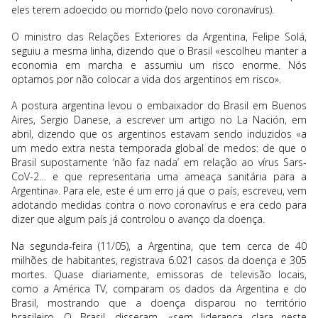
eles terem adoecido ou morrido (pelo novo coronavírus).
O ministro das Relações Exteriores da Argentina, Felipe Solá,
seguiu a mesma linha, dizendo que o Brasil «escolheu manter a
economia em marcha e assumiu um risco enorme. Nós
optamos por não colocar a vida dos argentinos em risco».
A postura argentina levou o embaixador do Brasil em Buenos
Aires, Sergio Danese, a escrever um artigo no La Nación, em
abril, dizendo que os argentinos estavam sendo induzidos «a
um medo extra nesta temporada global de medos: de que o
Brasil supostamente ‘não faz nada’ em relação ao vírus Sars-
CoV-2… e que representaria uma ameaça sanitária para a
Argentina». Para ele, este é um erro já que o país, escreveu, vem
adotando medidas contra o novo coronavírus e era cedo para
dizer que algum país já controlou o avanço da doença.
Na segunda-feira (11/05), a Argentina, que tem cerca de 40
milhões de habitantes, registrava 6.021 casos da doença e 305
mortes. Quase diariamente, emissoras de televisão locais,
como a América TV, comparam os dados da Argentina e do
Brasil, mostrando que a doença disparou no território
brasileiro. O Brasil, disseram, «sem liderança clara neste